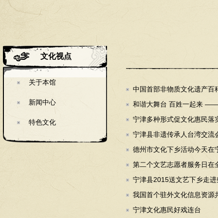
文化视点
关于本馆
中国首部非物质文化遗产百科全
新闻中心
和谐大舞台 百姓一起来 ——
宁津多种形式促文化惠民落实处
特色文化
宁津县非遗传承人台湾交流会
德州市文化下乡活动今天在宁津
第二个文艺志愿者服务日在全
宁津县2015送文艺下乡走进柴
我国首个驻外文化信息资源共
宁津文化惠民好戏连台