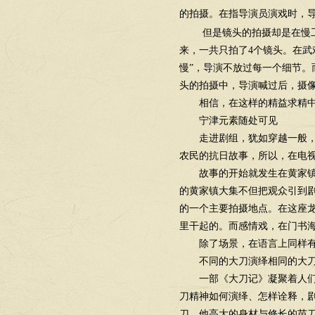
的拍摄。在指导演员演戏时，
但是镜头的拍摄却是在慢工
来，一共只拍了4个镜头。在武
慢”，导演不放过每一个细节。
头的拍摄中，导演喊过后，摄
相信，在这样的精益求精中
宁津元素随处可见
走进剧组，犹如穿越一般，龙
农民的抗日故事，所以，在电
故事的开始就发生在黄家镇大
的黄家镇大集不但把观众引到
的一个主要拍摄地点。在这座
里干起的。而感情戏，在门书海
除了场景，在语言上同样有宁
不同的大刀演绎相同的大刀
一部《大刀记》凝聚着人们对
刀精神如何演绎、怎样诠释，
刀，他高大的身材与修长的苗