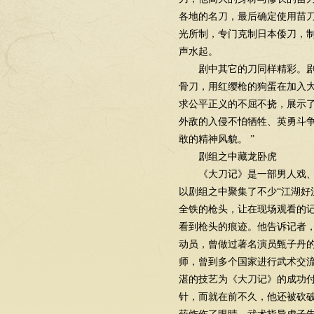
各地的名刀，最后确定使用苗
光所制，专门克制日本倭刀，
声水起。
剧中其它的刀同样精彩。剧中
骨刀，用红缨枪的狗蛋在加入大
求公平正义的不屈不挠，展示
外敌的入侵不怕牺牲、英勇斗
敢的精神风貌。 ”
剧组之中藏龙卧虎
《大刀记》是一部男人戏、战
以剧组之中聚集了不少“江湖好
全铁的枪头，让在现场观看的
看到枪头的痕迹。他告诉记者
动员，曾做过著名演员甄子丹
师，曾到多个国家进行武术交
湛的技艺为《大刀记》的成功
针，而就在前不久，他还被砍