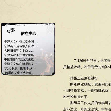
信息中心
宁津县文化馆接受全国...
宁津县非遗传承人台湾...
人民日报刊文批&qu...
宁津多种形式促文化惠...
中国首部非物质文化遗...
7月26日至27日，记者
宁津县文体广新局送文...
员精益求精、吃苦耐劳的精神让
“文化下乡、图书下乡...
德州市文化下乡活动...
拍摄正在紧张进行
刚刚到达剧组，就被问的有点茫
一组拍摄文戏，一组拍摄武戏，
剧已经拍摄过半。
剧组里工作人员的节奏可以用
点不适应，咋跑这么快。中午