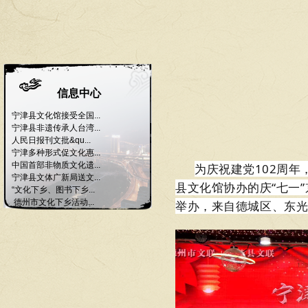
信息中心
宁津县文化馆接受全国...
宁津县非遗传承人台湾...
人民日报刊文批&qu...
宁津多种形式促文化惠...
中国首部非物质文化遗...
为庆祝建党102周
宁津县文体广新局送文...
县文化馆协办的庆“七一
“文化下乡、图书下乡...
德州市文化下乡活动...
举办，
来自
德城区
、
东