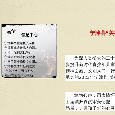
宁津县“美
信息中心
宁津县文化馆接受全国...
宁津县非遗传承人台湾...
人民日报刊文批&qu...
为深入贯彻党的二十
宁津多种形式促文化惠...
中国首部非物质文化遗...
步提升新时代青少年儿
宁津县文体广新局送文...
精神面貌、文明风尚、
“文化下乡、图书下乡...
德州市文化下乡活动...
承办的2023年宁津县“
笔为心声，画表情怀
面返璞归真的审美情趣
品展，走进孩子们的心灵