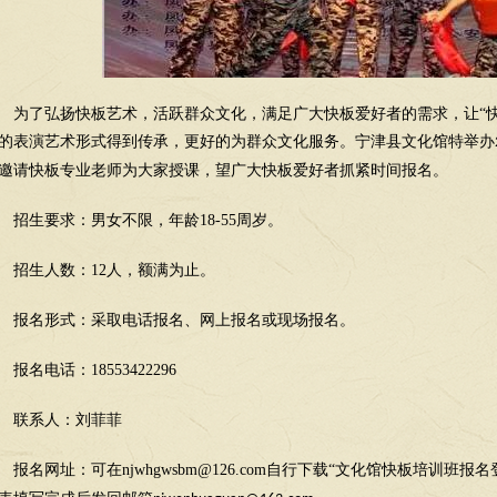
为了弘扬快板艺术，活跃群众文化，满足广大快板爱好者的需求，让
“
的表演艺术形式得到传承，更好的为群众文化服务。宁津县文化馆特举办
邀请快板专业老师为大家授课，望广大快板爱好者抓紧时间报名。
招生要求：男女不限，年龄
18-55
周岁。
招生人数：
12
人，额满为止。
报名形式：采取电话报名、网上报名或现场报名。
报名电话：
18553422296
联系人：刘菲菲
报名网址：可在
njwhgwsbm@126.com
自行下载“文化馆快板培训班报名