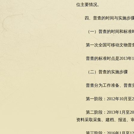
位主要情况。
四、普查的时间与实施步
（一）普查的时间和标准
第一次全国可移动文物普
普查的标准时点是
2013
年
1
（二）普查的实施步骤
普查分为工作准备、普查
第一阶段：
2012
年
10
月至
2
第二阶段：
2013
年
1
月至
20
资料采取采集、建档、报送、
第三阶段：
2016
年
1
月至
12