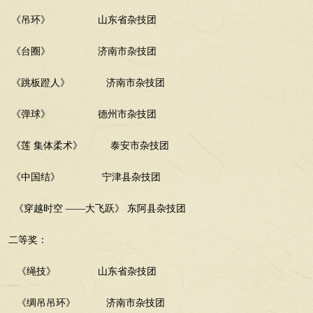
《吊环》
山东省杂技团
《台圈》
济南市杂技团
《跳板蹬人》
济南市杂技团
《弹球》
德州市杂技团
《莲
集体柔术》
泰安市杂技团
《中国结》
宁津县杂技团
《穿越时空
——大飞跃》 东阿县杂技团
二等奖：
《绳技》
山东省杂技团
《绸吊吊环》
济南市杂技团