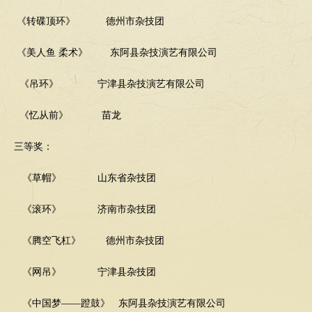
《转碟顶环》
德州市杂技团
《美人鱼
柔术》
东阿县杂技演艺有限公司
《吊环》
宁津县杂技演艺有限公司
《忆从前》
苗龙
三等奖：
《草帽》
山东省杂技团
《滚环》
济南市杂技团
《腾空飞杠》
德州市杂技团
《网吊》
宁津县杂技团
《中国梦
——蹬鼓》 东阿县杂技演艺有限公司