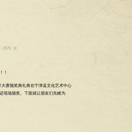
！
2970 次
！！
术大赛颁奖典礼将在宁津县文化艺术中心
还现场颁奖。下面就让朋友们先睹为