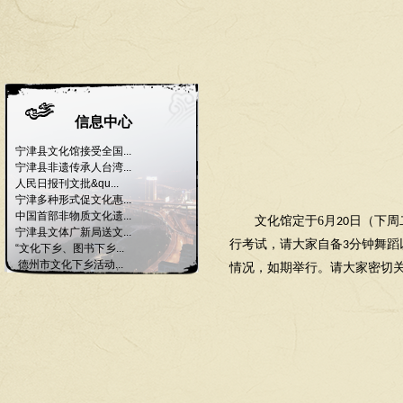
信息中心
宁津县文化馆接受全国...
宁津县非遗传承人台湾...
人民日报刊文批&qu...
宁津多种形式促文化惠...
中国首部非物质文化遗...
文化馆定于
6
月
日（下周
20
宁津县文体广新局送文...
行考试，请大家自备
分钟舞蹈
3
“文化下乡、图书下乡...
德州市文化下乡活动...
情况，如期举行。请大家密切