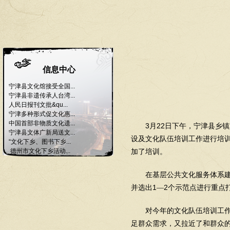
信息中心
宁津县文化馆接受全国...
宁津县非遗传承人台湾...
人民日报刊文批&qu...
宁津多种形式促文化惠...
中国首部非物质文化遗...
3
22
月
日下午，宁津县乡镇
宁津县文体广新局送文...
设及文化队伍培训工作进行培
“文化下乡、图书下乡...
德州市文化下乡活动...
加了培训。
在基层公共文化服务体系
1
2
并选出
—
个示范点进行重点
对今年的文化队伍培训工
足群众需求，又拉近了和群众