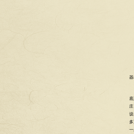
器
底
庄
设
多
一