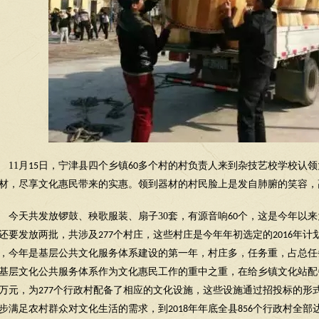
11
月
日，宁津县四个乡镇
多个村的村负责人来到杂技艺校学校认领
15
60
材，尽享文化惠民带来的实惠。领到器材的村民脸上是发自肺腑的笑容，
今天共发放锣鼓、秧歌服装、扇子
30
套，有源音响
个，这是今年以来
60
还要发放两批，共涉及
个村庄，这些村庄是今年年初选定的
年计
277
2016
，今年是基层公共文化服务体系建设的第一年，村庄多，任务重，占总任
基层文化公共服务体系作为文化惠民工作的重中之重，在给乡镇文化站配
万元，为
个行政村配备了相应的文化设施，这些设施通过招投标的形
277
步满足农村群众对文化生活的需求，到
年年底全县
个行政村全部
2018
856