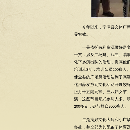
今年以来，宁津县文体广
显实效。
一是依托有利资源做好送
十支，涉及广场舞、戏曲、唱
化下乡演出队的活动，提高他
培训班
期，培训队员
多人
3
200
使全县的广场舞活动达到了高
化用品发放到文化活动开展较
正月十五闹元宵、三八妇女节
演，这些节目形式参与人多、
多支，参与群众
多人。
200
3000
二是搞好文化大院和小广
多处，并全部为其配备了体育