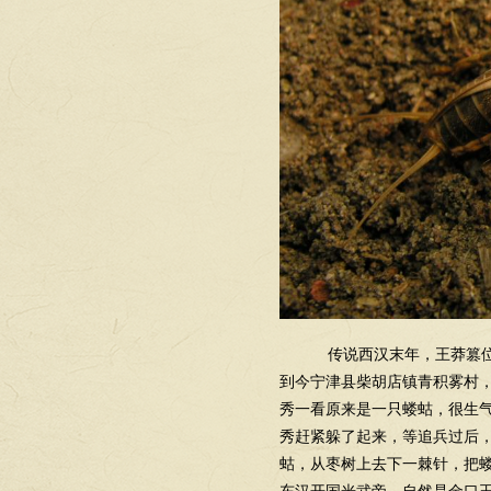
传说西汉末年，王莽篡位
到今宁津县柴胡店镇青积雾村
秀一看原来是一只蝼蛄，很生
秀赶紧躲了起来，等追兵过后
蛄，从枣树上去下一棘针，把蝼