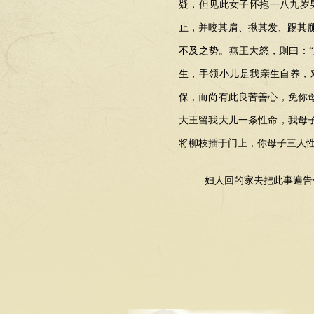
疑，但见此女子怀抱一八九岁
止，并咬其肩、揪其发、踢其
不及之势。燕王大怒，则曰：
生，手领小儿是我亲生自养，
保，而尚有此良苦善心，免你
大王留我大儿一条性命，我母
将柳枝插于门上，你母子三人
妇人回的家去把此事遍告