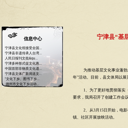
宁津县“基
信息中心
宁津县文化馆接受全国...
宁津县非遗传承人台湾...
人民日报刊文批&qu...
宁津多种形式促文化惠...
中国首部非物质文化遗...
为推动基层文化事业蓬勃
宁津县文体广新局送文...
年”活动。目前，县文体局以展
“文化下乡、图书下乡...
德州市文化下乡活动...
1、
为了更好地贯彻落实
要求，我局召开了创建工作会
2、
从
3
月
15
日开始，电影
镇、社区开展放映活动。