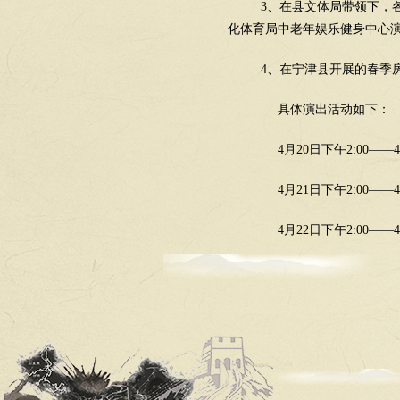
3、
在县文体局带领下，
化体育局中老年娱乐健身中心
4、
在宁津县开展的春季
具体演出活动如下：
4
月
20
日下午
2:00
——
4
月
21
日下午
2:00
——
4
月
22
日下午
2:00
——