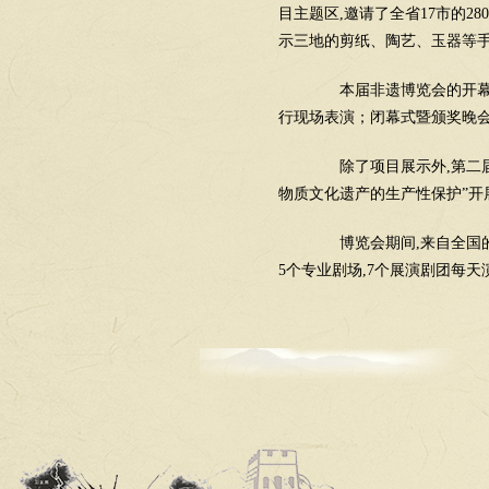
目主题区
,
邀请了全省
17
市的
280
示三地的剪纸、陶艺、玉器等
本届非遗博览会的开
行现场表演；闭幕式暨颁奖晚会
除了项目展示外
,
第二
物质文化遗产的生产性保护”开
博览会期间
,
来自全国
5
个专业剧场
,7
个展演剧团每天