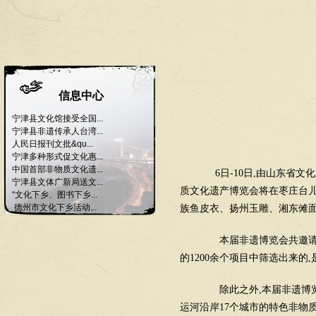
信息中心
宁津县文化馆接受全国...
宁津县非遗传承人台湾...
人民日报刊文批&qu...
宁津多种形式促文化惠...
中国首部非物质文化遗...
6
日
-10
日
,
由山东省文化
宁津县文体广新局送文...
质文化遗产博览会将在枣庄台
“文化下乡、图书下乡...
德州市文化下乡活动...
族鱼皮衣、扬州玉雕、湘东傩
本届非遗博览会共邀请
的
1200
余个项目中筛选出来的
,
除此之外
,
本届非遗博
运河沿岸
17
个城市的特色非物