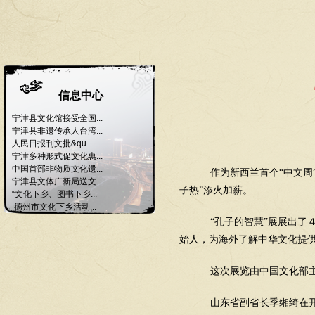
信息中心
宁津县文化馆接受全国...
宁津县非遗传承人台湾...
人民日报刊文批&qu...
宁津多种形式促文化惠...
中国首部非物质文化遗...
作为新西兰首个“中文周”
宁津县文体广新局送文...
子热”添火加薪。
“文化下乡、图书下乡...
德州市文化下乡活动...
“孔子的智慧”展展出了
始人，为海外了解中华文化提
这次展览由中国文化部主
山东省副省长季缃绮在开